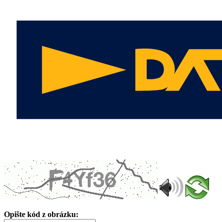
Opište kód z obrázku: