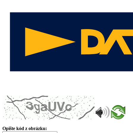
Opište kód z obrázku: