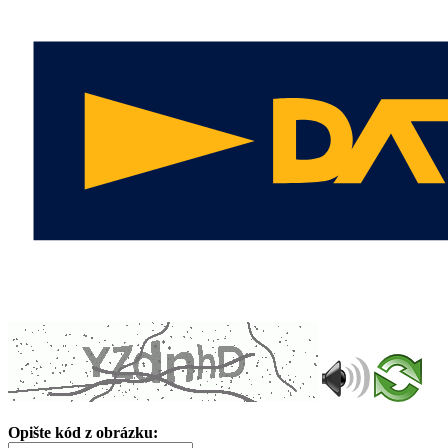
Opište kód z obrázku: