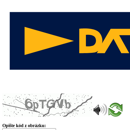
Opište kód z obrázku: