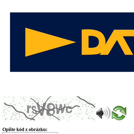
Opište kód z obrázku: