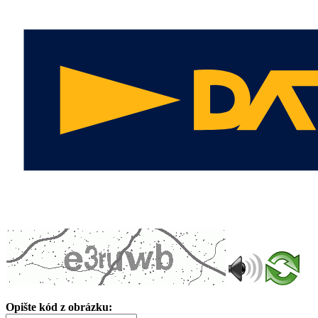
Opište kód z obrázku: