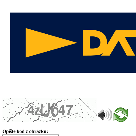
Opište kód z obrázku: