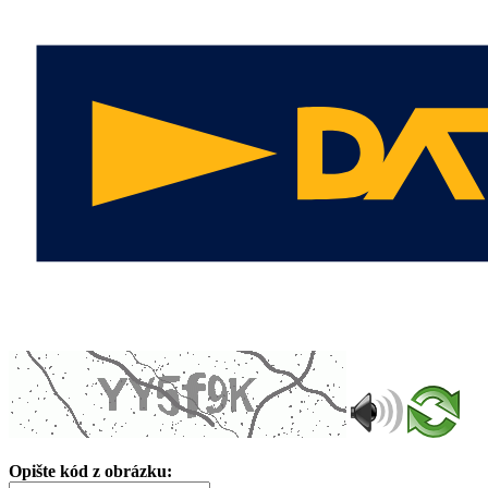
Opište kód z obrázku: