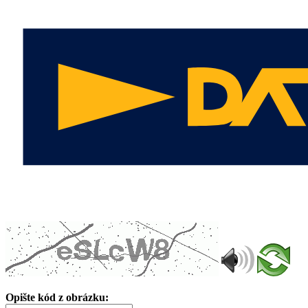
Opište kód z obrázku: