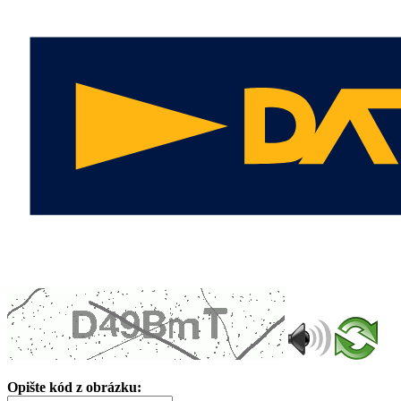
Opište kód z obrázku: