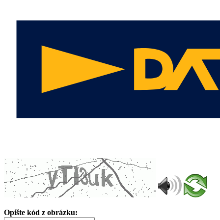
Opište kód z obrázku: