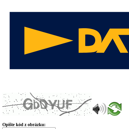
Opište kód z obrázku: