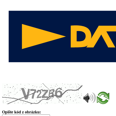
Opište kód z obrázku: