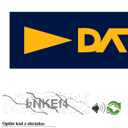
Opište kód z obrázku: