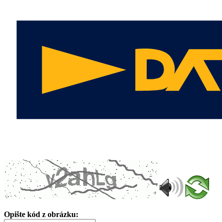
Opište kód z obrázku: