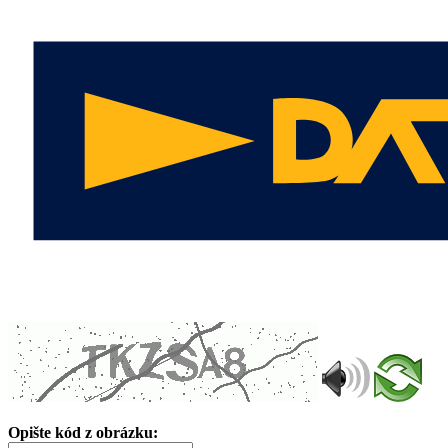
Opište kód z obrázku: