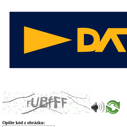
Opište kód z obrázku: