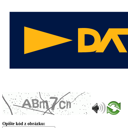
Opište kód z obrázku: