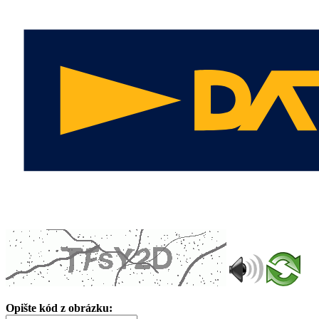
Opište kód z obrázku: