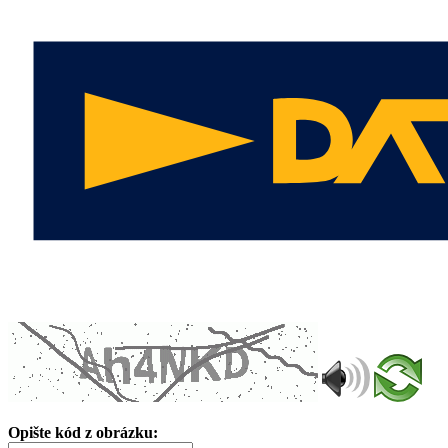
Opište kód z obrázku: