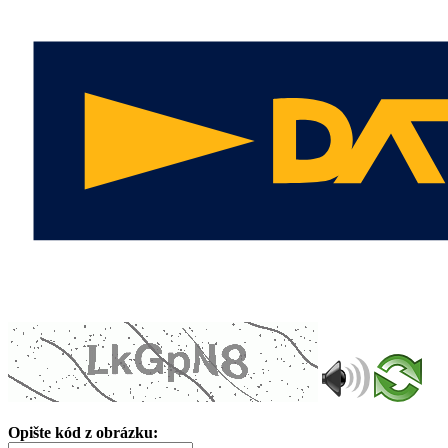
Opište kód z obrázku: