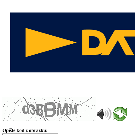
Opište kód z obrázku: