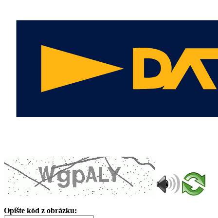
Opište kód z obrázku: