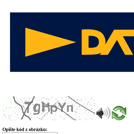
Opište kód z obrázku: