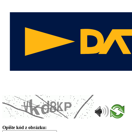
Opište kód z obrázku: