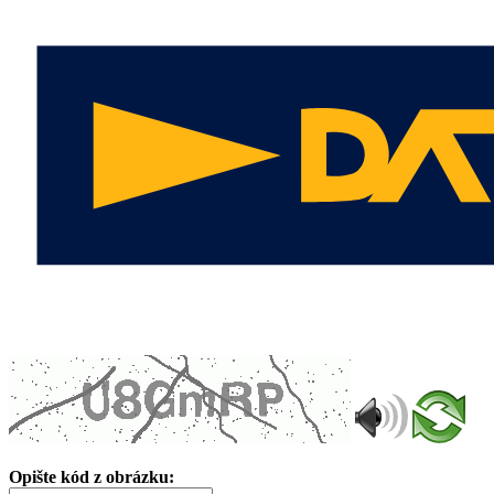
Opište kód z obrázku: