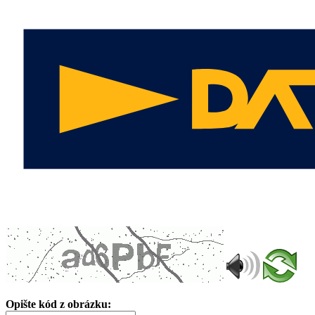
Opište kód z obrázku: