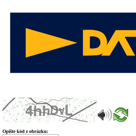
Opište kód z obrázku: