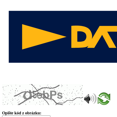
Opište kód z obrázku: