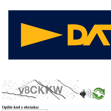
Opište kód z obrázku: