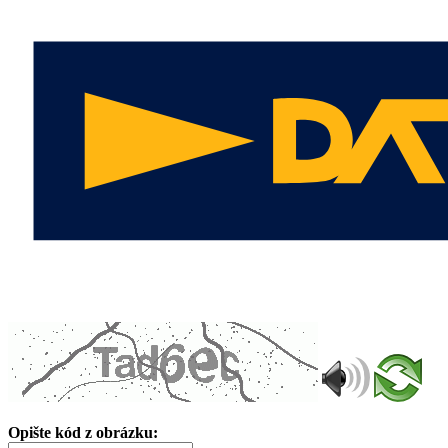
Opište kód z obrázku: