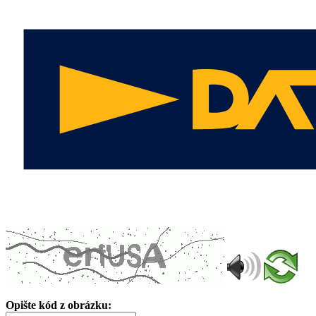
Opište kód z obrázku: