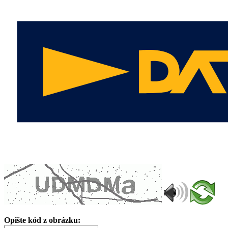
Opište kód z obrázku: