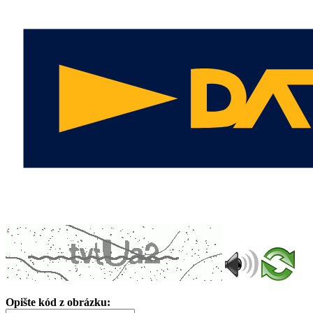
Opište kód z obrázku: