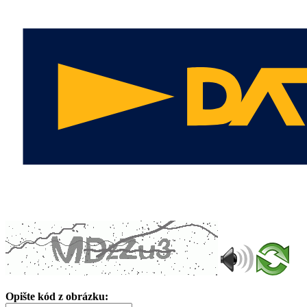
Opište kód z obrázku: