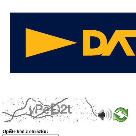
Opište kód z obrázku: