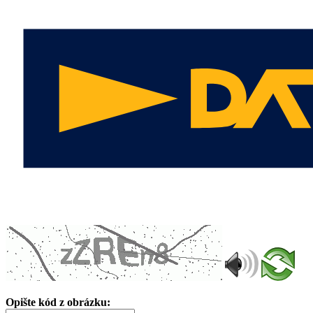
Opište kód z obrázku: