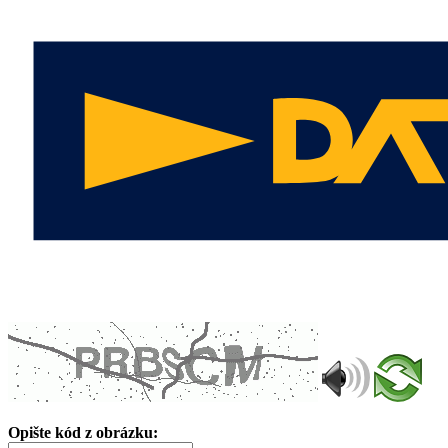
Opište kód z obrázku: