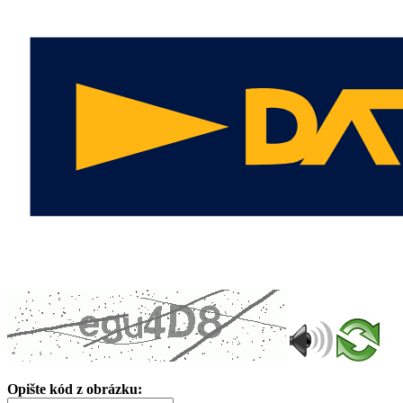
Opište kód z obrázku: