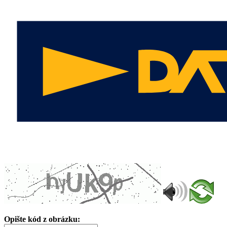
Opište kód z obrázku: