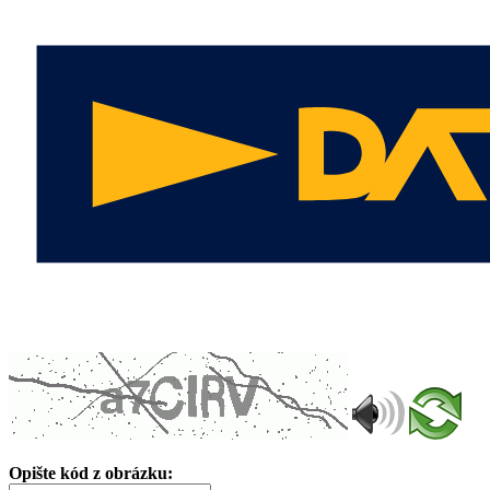
Opište kód z obrázku: