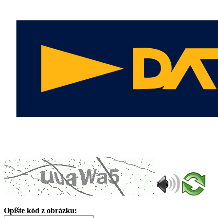
Opište kód z obrázku: