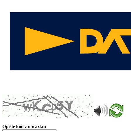
Opište kód z obrázku: