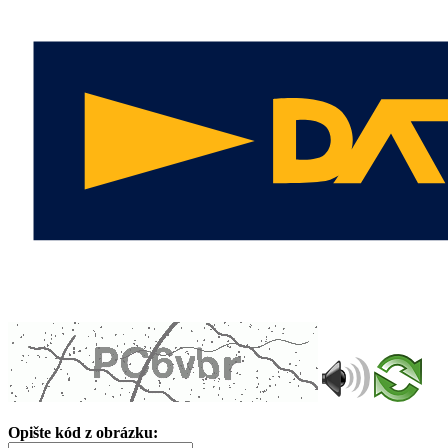
Opište kód z obrázku: