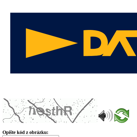
Opište kód z obrázku: