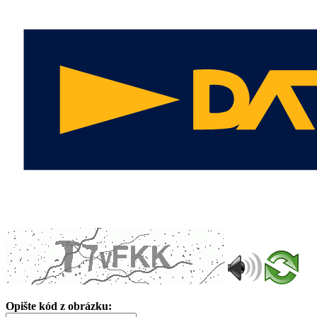
Opište kód z obrázku: