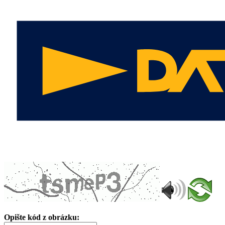
Opište kód z obrázku: