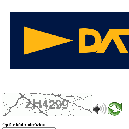
Opište kód z obrázku: