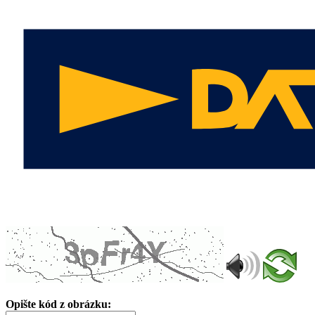
Opište kód z obrázku: