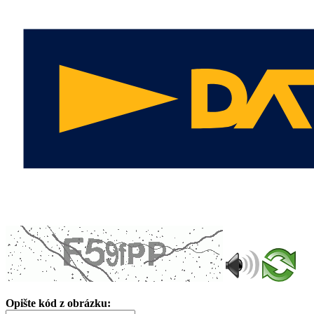
Opište kód z obrázku: